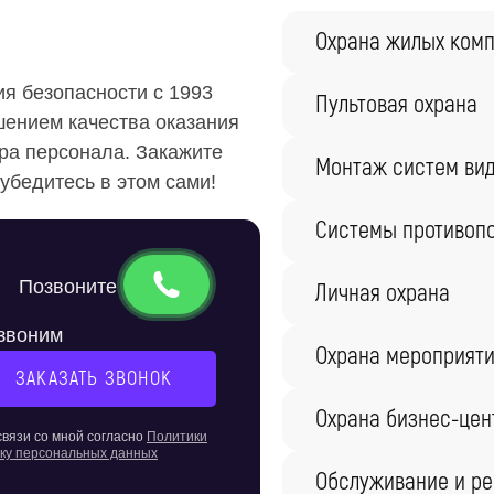
Охрана жилых ком
я безопасности с 1993
Пультовая охрана
шением качества оказания
ора персонала. Закажите
Монтаж систем ви
убедитесь в этом сами!
Системы противоп
Позвоните
Личная охрана
езвоним
Охрана мероприят
Охрана бизнес-цен
вязи со мной согласно
Политики
тку персональных данных
Обслуживание и ре