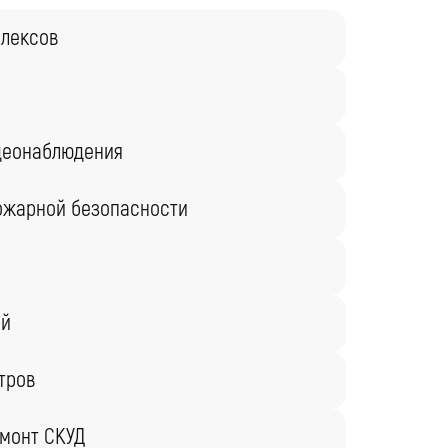
плексов
деонаблюдения
ожарной безопасности
ий
тров
монт СКУД