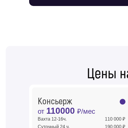
Цены н
Консьерж
110000
от
₽/мес
Вахта 12-16ч.
110 000 ₽
Суточный 24 ч.
190 000 ₽