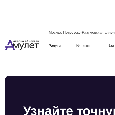
Москва, Петровско-Разумовская аллея,
Калькулятор
Услуги
Регионы
О к
Узнайте точн