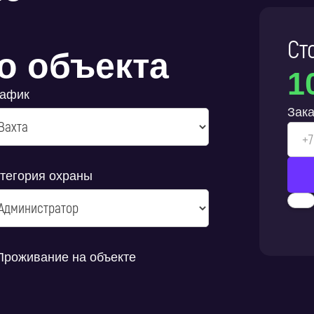
Ст
о объекта
1
рафик
Зака
тегория охраны
Проживание на объекте