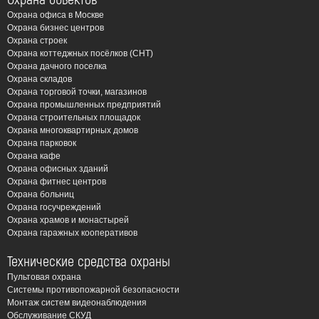
Охрана офиса в Москве
Охрана бизнес центров
Охрана строек
Охрана коттеджных посёлков (СНТ)
Охрана дачного поселка
Охрана складов
Охрана торговой точки, магазинов
Охрана промышленных предприятий
Охрана строительных площадок
Охрана многоквартирных домов
Охрана парковок
Охрана кафе
Охрана офисных зданий
Охрана фитнес центров
Охрана больниц
Охрана госучреждений
Охрана храмов и монастырей
Охрана гаражных кооперативов
Технические средства охраны
Пультовая охрана
Системы противопожарной безопасности
Монтаж систем видеонаблюдения
Обслуживание СКУД