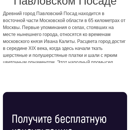
Павловском Посаде
Древний город Павловский Посад находится в
восточной части Московской области в 65 километрах от
Москвы. Первые упоминания о селах, стоявших на
месте нынешнего города, относятся ко временам
московского князя Ивана Калиты. Расцвета город достиг
в середине XIX века, когда здесь начали ткать
шерстяные и полушерстяные платки и шали с ярким
цветочным орнаментом. Этот народный промысел
сделал Павловский Посад крупным торговым и
промышленным центром, а сами платки остаются
популярными уже почти два столетия, независимо от
веяний моды. В историческом центре города
сохранилась старинная застройка и атмосфера
дореволюционного уездного городка, сюда с
удовольствие приезжают туристы. Главная
Получите бесплатную
архитектурная достопримечательность Павловского
Посада — Покровско-Васильевский монастырь,