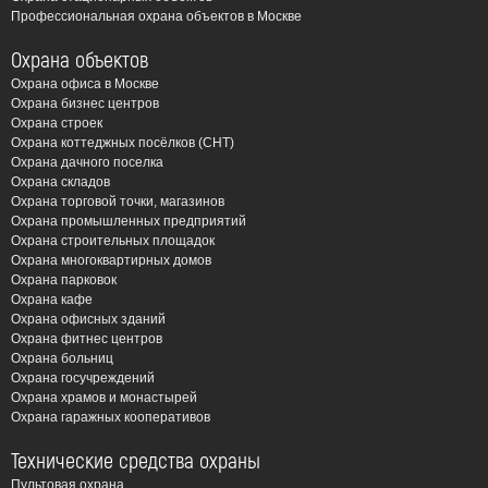
Профессиональная охрана объектов в Москве
Охрана объектов
Охрана офиса в Москве
Охрана бизнес центров
Охрана строек
Охрана коттеджных посёлков (СНТ)
Охрана дачного поселка
Охрана складов
Охрана торговой точки, магазинов
Охрана промышленных предприятий
Охрана строительных площадок
Охрана многоквартирных домов
Охрана парковок
Охрана кафе
Охрана офисных зданий
Охрана фитнес центров
Охрана больниц
Охрана госучреждений
Охрана храмов и монастырей
Охрана гаражных кооперативов
Технические средства охраны
Пультовая охрана