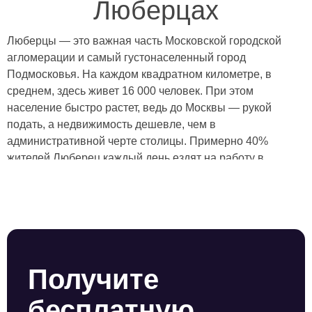
Люберцах
Люберцы — это важная часть Московской городской
агломерации и самый густонаселенный город
Подмосковья. На каждом квадратном километре, в
среднем, здесь живет 16 000 человек. При этом
население быстро растет, ведь до Москвы — рукой
подать, а недвижимость дешевле, чем в
административной черте столицы. Примерно 40%
жителей Люберец каждый день ездят на работу в
Москву. В самом городе функционирует 25
промышленных предприятий, самое известное из них —
Вертолетный завод имени Камова, где разработали
знаменитые военные вертолеты Ка-50 “Черная акула” и
Ка-52 “Аллигатор”. В Люберцах начинали свой
творческий путь Николай Расторгуев и группа “Любе”. В
Получите
честь любимой группы в пешеходной зоне установили
скульптурную композицию “Ребята с нашего двора”,
бесплатную
созданную по проекту местных жителей: на лавочке две