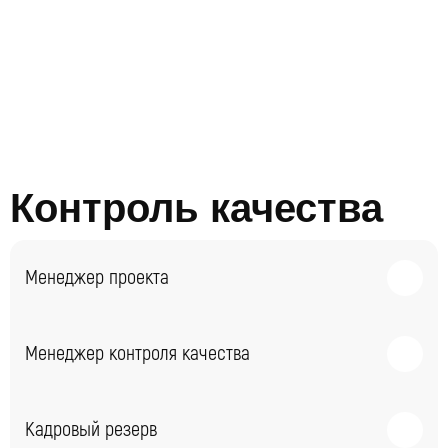
Контроль качества
Менеджер проекта
Отвечает за коммуникацию с клиентами и
Менеджер контроля качества
управление проектами на всех этапах.
Организует проверки тайными посетителями для
Кадровый резерв
оценки качества услуг.