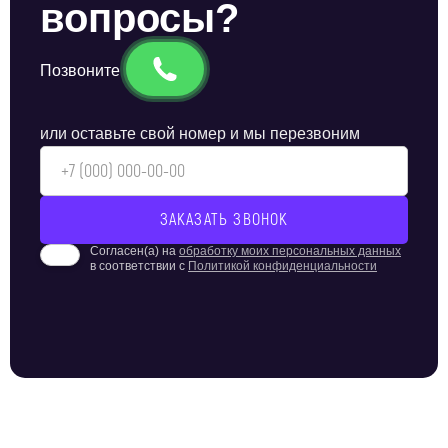
вопросы?
для вашего объекта, воспользуйтесь
бесплатным выездом нашего инженера.
Позвоните
или оставьте свой номер и мы перезвоним
Согласен(а) на
обработку моих персональных данных
в соответствии с
Политикой конфиденциальности