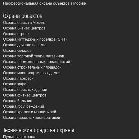
Профессиональная охрана объектов в Москве
Охрана объектов
Охрана офиса в Москве
Охрана бизнес центров
Охрана строек
Охрана коттеджных посёлков (СНТ)
Охрана дачного поселка
Охрана складов
Охрана торговой точки, магазинов
Охрана промышленных предприятий
Охрана строительных площадок
Охрана многоквартирных домов
Охрана парковок
Охрана кафе
Охрана офисных зданий
Охрана фитнес центров
Охрана больниц
Охрана госучреждений
Охрана храмов и монастырей
Охрана гаражных кооперативов
Технические средства охраны
Пультовая охрана