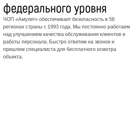
охранников долго работать у нас
федерального уровня
заказчика и телосложением
Обучение стандартам общения и делового
Обеспечиваем питание сотрудников
этикета. Работа с системами пропусков и
ЧОП «Амулет» обеспечивает безопасность в 56
видеонаблюдения
регионах страны с 1993 года. Мы постоянно работаем
над улучшением качества обслуживания клиентов и
работы персонала. Быстро ответим на звонок и
пришлем специалиста для бесплатного осмотра
объекта.