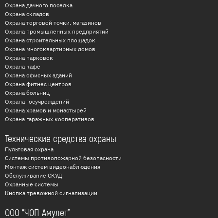
Охрана дачного поселка
Охрана складов
Охрана торговой точки, магазинов
Охрана промышленных предприятий
Охрана строительных площадок
Охрана многоквартирных домов
Охрана парковок
Охрана кафе
Охрана офисных зданий
Охрана фитнес центров
Охрана больниц
Охрана госучреждений
Охрана храмов и монастырей
Охрана гаражных кооперативов
Технические средства охраны
Пультовая охрана
Системы противопожарной безопасности
Монтаж систем видеонаблюдения
Обслуживание СКУД
Охранные системы
Кнопка тревожной сигнализации
ООО “ЧОП Амулет”