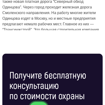
также новая платная дорога “Северный обход
Одинцова”. Через город проходит железная дорога
Смоленского направления. На работу многие жители
Одинцова ездят в Москву, но и местные предприятия
предлагают немало рабочих мест. Главное из них —
“Трансинжстрой”. Это большая строительная компания,
которая возвела не только большую часть зданий в
Одинцово, но и построила несколько станций
московского метро — “Улица 1905 года”, “Парк Победы”,
“Строгино”, “Крылатское”. “Одинцовский лакокрасочный
завод” производит лаки и краски под торговой маркой
“Одилак”. Конфеты “Коркунов” тоже делают в Одинцово.
Услуги пультовой и физической охраны для Одинцовских
Получите бесплатную
производственных, коммерческих, жилых и социальных
объектов оказывает ЧОП “Амулет”.
консультацию
Мы работаем на рынке охранных услуг Москвы и
по стоимости охраны
Подмосковья более 30 лет и создали специальное
структурное подразделение для работы в Одинцовском