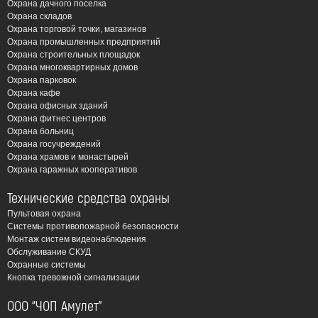
Охрана дачного поселка
Охрана складов
Охрана торговой точки, магазинов
Охрана промышленных предприятий
Охрана строительных площадок
Охрана многоквартирных домов
Охрана парковок
Охрана кафе
Охрана офисных зданий
Охрана фитнес центров
Охрана больниц
Охрана госучреждений
Охрана храмов и монастырей
Охрана гаражных кооперативов
Технические средства охраны
Пультовая охрана
Системы противопожарной безопасности
Монтаж систем видеонаблюдения
Обслуживание СКУД
Охранные системы
Кнопка тревожной сигнализации
ООО “ЧОП Амулет”