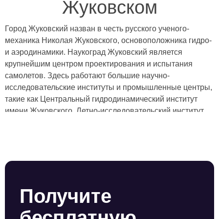
Жуковском
Город Жуковский назван в честь русского ученого-
механика Николая Жуковского, основоположника гидро-
и аэродинамики. Наукоград Жуковский является
крупнейшим центром проектирования и испытания
самолетов. Здесь работают большие научно-
исследовательские институты и промышленные центры,
такие как Центральный гидродинамический институт
имени Жуковского, Летно-исследовательский институт
имени Громова, НИИ приборостроения имени
Тихомирова, Московский научно-исследовательский
институт “Агат”, который разрабатывает инновационные
головки самонаведения для ракет, и так далее. Город
знаменит тем, что здесь каждые 2 года проводят
Международный авиационно-космический салон (МАКС)
Получите
— крупнейшую выставку авиатехники в Восточной
Европе. Услуги пультовой и физической охраны для
бесплатную
образовательных, научных, коммерческих, жилых и