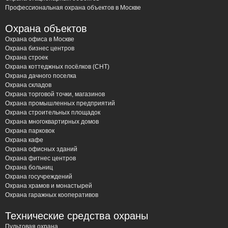
Профессиональная охрана объектов в Москве
Охрана объектов
Охрана офиса в Москве
Охрана бизнес центров
Охрана строек
Охрана коттеджных посёлков (СНТ)
Охрана дачного поселка
Охрана складов
Охрана торговой точки, магазинов
Охрана промышленных предприятий
Охрана строительных площадок
Охрана многоквартирных домов
Охрана парковок
Охрана кафе
Охрана офисных зданий
Охрана фитнес центров
Охрана больниц
Охрана госучреждений
Охрана храмов и монастырей
Охрана гаражных кооперативов
Технические средства охраны
Пультовая охрана