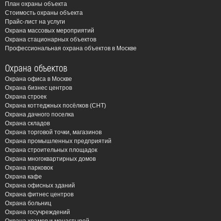
План охраны объекта
Стоимость охраны объекта
Прайс-лист на услуги
Охрана массовых мероприятий
Охрана стационарных объектов
Профессиональная охрана объектов в Москве
Охрана объектов
Охрана офиса в Москве
Охрана бизнес центров
Охрана строек
Охрана коттеджных посёлков (СНТ)
Охрана дачного поселка
Охрана складов
Охрана торговой точки, магазинов
Охрана промышленных предприятий
Охрана строительных площадок
Охрана многоквартирных домов
Охрана парковок
Охрана кафе
Охрана офисных зданий
Охрана фитнес центров
Охрана больниц
Охрана госучреждений