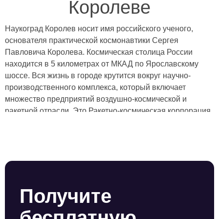
Королеве
Наукоград Королев носит имя российского ученого,
основателя практической космонавтики Сергея
Павловича Королева. Космическая столица России
находится в 5 километрах от МКАД по Ярославскому
шоссе. Вся жизнь в городе крутится вокруг научно-
производственного комплекса, который включает
множество предприятий воздушно-космической и
ракетной отрасли. Это Ракетно-космическая корпорация
“Энергия” имени Королева, Центральный научно-
исследовательский институт машиностроения,
Конструкторское бюро химического машиностроения и
множество других высокотехнологичных предприятий,
технических ВУЗов и НИИ. После присвоения городу
статуса наукограда в Королев пришли государственные
Получите
инвестиции, благодаря которым город буквально
расцвел, развивается бизнес, строится жилье, население
бесплатную
увеличилось на 90 000 человек. Услуги пультовой и