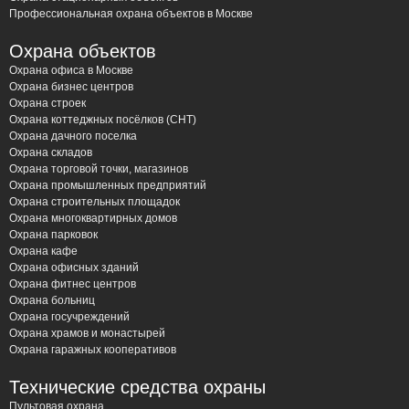
Профессиональная охрана объектов в Москве
Охрана объектов
Охрана офиса в Москве
Охрана бизнес центров
Охрана строек
Охрана коттеджных посёлков (СНТ)
Охрана дачного поселка
Охрана складов
Охрана торговой точки, магазинов
Охрана промышленных предприятий
Охрана строительных площадок
Охрана многоквартирных домов
Охрана парковок
Охрана кафе
Охрана офисных зданий
Охрана фитнес центров
Охрана больниц
Охрана госучреждений
Охрана храмов и монастырей
Охрана гаражных кооперативов
Технические средства охраны
Пультовая охрана