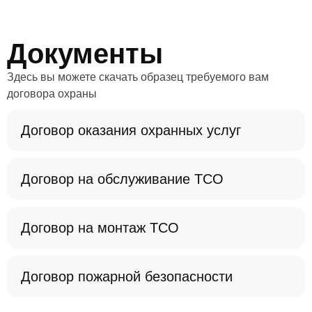
компьютером, коммуникативных навыков и пожеланий
заказчика. У нас есть охранники всех разрядов — от 1-го
Документы
до 6-го, от консьержа до личного телохранителя.
Заполните форму обратной связи на сайте, чтобы
Здесь вы можете скачать образец требуемого вам
получить подробную консультацию и заказать осмотр
договора охраны
объекта. В течение 24 часов мы проведем анализ
уязвимости и предложим эффективную схему
Договор оказания охранных услуг
обеспечения безопасности вашего объекта в Королеве.
Договор на обслуживание ТСО
Договор на монтаж ТСО
Договор пожарной безопасности