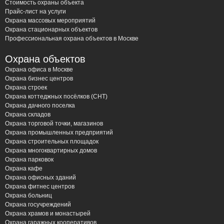
Стоимость охраны объекта
Прайс-лист на услуги
Охрана массовых мероприятий
Охрана стационарных объектов
Профессиональная охрана объектов в Москве
Охрана объектов
Охрана офиса в Москве
Охрана бизнес центров
Охрана строек
Охрана коттеджных посёлков (СНТ)
Охрана дачного поселка
Охрана складов
Охрана торговой точки, магазинов
Охрана промышленных предприятий
Охрана строительных площадок
Охрана многоквартирных домов
Охрана парковок
Охрана кафе
Охрана офисных зданий
Охрана фитнес центров
Охрана больниц
Охрана госучреждений
Охрана храмов и монастырей
Охрана гаражных кооперативов