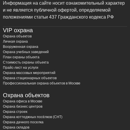
Информация на сайте носит ознакомительный характер
ЧОП “Амулет” предлагает полный спектр услуг по
и не является публичной офертой, определяемой
проектированию, монтажу, обслуживанию и ремонту
положениями статьи 437 Гражданского кодекса РФ
систем пожарной безопасности в городе Видный и его
VIP охрана
окрестностях. Мы понимаем, что каждый объект
уникален, поэтому разрабатываем индивидуальные
Охрана объектов
Личная охрана
решения, учитывающие специфику помещения, его
Вооруженная охрана
назначение и потенциальные риски. Наша цель –
Охрана учебных заведений
обеспечить максимальную защиту от пожара и
План охраны объекта
Стоимость охраны объекта
минимизировать возможные последствия.
Прайс-лист на услуги
Охрана массовых мероприятий
Виды систем пожарной
Охрана стационарных объектов
Профессиональная охрана объектов в Москве
безопасности, которые мы
устанавливаем:
Охрана объектов
Охрана офиса в Москве
Автоматическая пожарная сигнализация (АПС):
Охрана бизнес центров
Охрана строек
Современные системы, способные оперативно
Охрана коттеджных посёлков (СНТ)
обнаруживать возгорание на ранней стадии и
Охрана дачного поселка
оповещать о нем людей, а также передавать
Охрана складов