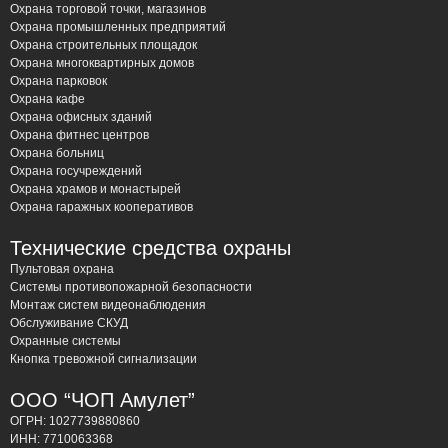
Охрана торговой точки, магазинов
сигнал в пожарную часть. Мы используем
Охрана промышленных предприятий
различные типы датчиков: дымовые, тепловые,
Охрана строительных площадок
пламени, ручные извещатели.
Охрана многоквартирных домов
Охрана парковок
Системы оповещения и управления эвакуацией
Охрана кафе
(СОУЭ): Обеспечивают своевременное
Охрана офисных зданий
информирование людей о пожаре и направляют их
Охрана фитнес центров
Охрана больниц
к безопасным выходам. Включают в себя звуковое
Охрана госучреждений
и световое оповещение, речевые сообщения,
Охрана храмов и монастырей
указатели эвакуационных путей.
Охрана гаражных кооперативов
Системы автоматического пожаротушения (АУПТ):
Технические средства охраны
Эффективно подавляют очаг возгорания на
Пультовая охрана
начальной стадии, предотвращая его
Системы противопожарной безопасности
распространение. Мы предлагаем различные типы
Монтаж систем видеонаблюдения
Обслуживание СКУД
систем пожаротушения: водяные, пенные, газовые,
Охранные системы
порошковые.
Кнопка тревожной сигнализации
Противопожарные двери и ворота: Препятствуют
ООО “ЧОП Амулет”
распространению огня и дыма, обеспечивая
ОГРН: 1027739880860
безопасную эвакуацию людей.
ИНН: 7710063368
Системы дымоудаления: Обеспечивают удаление