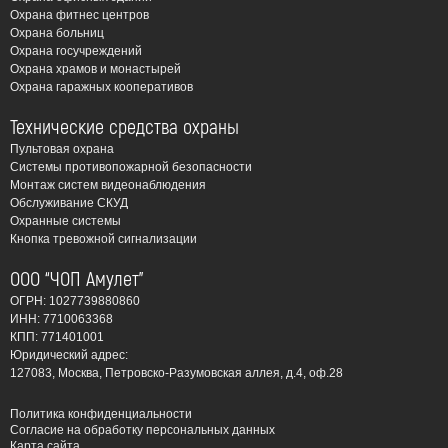
обнаружение и тушение пожара позволяет
Охрана фитнес центров
минимизировать материальный ущерб и
Охрана больниц
предотвратить распространение огня.
Охрана госучреждений
Охрана храмов и монастырей
Соответствие требованиям законодательства:
Охрана гаражных кооперативов
Установка пожарной сигнализации является
обязательным требованием для многих объектов,
Технические средства охраны
согласно действующим нормам и правилам
Пультовая охрана
Системы противопожарной безопасности
пожарной безопасности.
Монтаж систем видеонаблюдения
Обслуживание СКУД
Виды систем пожарной
Охранные системы
сигнализации, которые мы
Кнопка тревожной сигнализации
устанавливаем:
ООО “ЧОП Амулет”
ОГРН: 1027739880860
Автоматические пожарные сигнализации (АПС):
ИНН: 7710063368
Наиболее распространенный тип систем,
КПП: 771401001
Юридический адрес:
предназначенный для автоматического
127083, Москва, Петровско-Разумовская аллея, д.4, оф.28
обнаружения пожара и оповещения о нем.
Адресно-аналоговые системы: Позволяют точно
Политика конфиденциальности
Согласие на обработку персональных данных
определить место возникновения пожара, что
Карта сайта