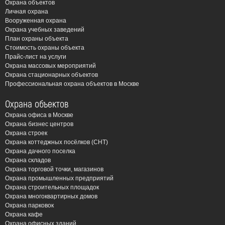
установка пожарной
Охрана объектов
Личная охрана
сигнализации?
Вооруженная охрана
Охрана учебных заведений
Пожар – это не только материальный ущерб, но и угроза
План охраны объекта
Стоимость охраны объекта
жизни людей. Современные системы пожарной
Прайс-лист на услуги
сигнализации позволяют:
Охрана массовых мероприятий
Охрана стационарных объектов
Раннее обнаружение возгорания: Датчики дыма,
Профессиональная охрана объектов в Москве
тепла и пламени реагируют на первые признаки
Охрана объектов
пожара, позволяя оперативно принять меры.
Охрана офиса в Москве
Автоматическое оповещение: Система
Охрана бизнес центров
автоматически оповещает людей о пожаре, давая
Охрана строек
им время на эвакуацию.
Охрана коттеджных посёлков (СНТ)
Охрана дачного поселка
Автоматическое пожаротушение: В некоторых
Охрана складов
случаях система может автоматически
Охрана торговой точки, магазинов
активировать системы пожаротушения, такие как
Охрана промышленных предприятий
Охрана строительных площадок
спринклерные установки или газовое
Охрана многоквартирных домов
пожаротушение.
Охрана парковок
Снижение рисков и ущерба: Своевременное
Охрана кафе
Охрана офисных зданий