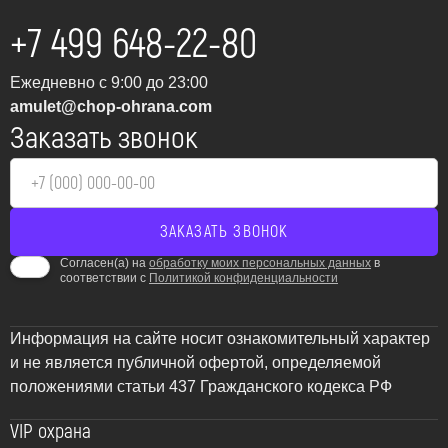
ущерб и сохраняя жизни.
+7 499 648-22-80
Комплексные решения по
Ежедневно с 9:00 до 23:00
пожарной безопасности
amulet@chop-ohrana.com
Заказать звонок
для Старой Купавны от
ЧОП “Амулет”
ЧОП “Амулет” предлагает полный спектр услуг по
проектированию, монтажу, обслуживанию и ремонту
систем пожарной сигнализации в Старой Купавне и
Согласен(а) на
обработку моих персональных данных
в
соответствии с
Политикой конфиденциальности
близлежащих населенных пунктах. Мы понимаем, что
каждый объект уникален, поэтому разрабатываем
индивидуальные решения, соответствующие
Информация на сайте носит ознакомительный характер
требованиям нормативных документов и специфике
и не является публичной офертой, определяемой
вашего бизнеса или жилища.
положениями статьи 437 Гражданского кодекса РФ
Почему важна своевременная
VIP охрана