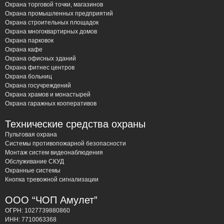
Опыт и квалификация: Наши специалисты имеют
Охрана торговой точки, магазинов
многолетний опыт работы в сфере пожарной
Охрана промышленных предприятий
Охрана строительных площадок
безопасности и регулярно проходят обучение,
Охрана многоквартирных домов
чтобы быть в курсе последних технологий и
Охрана парковок
нормативных изменений.
Охрана кафе
Охрана офисных зданий
Индивидуальный подход: Мы тщательно
Охрана фитнес центров
анализируем особенности каждого объекта,
Охрана больниц
учитывая его площадь, назначение,
Охрана госучреждений
Охрана храмов и монастырей
конструктивные особенности и потенциальные
Охрана гаражных кооперативов
источники возгорания.
Качественное оборудование: Мы используем
Технические средства охраны
только сертифицированное оборудование от
Пультовая охрана
Системы противопожарной безопасности
ведущих производителей, гарантирующее
Монтаж систем видеонаблюдения
надежность и долговечность системы.
Обслуживание СКУД
Соблюдение нормативных требований: Мы строго
Охранные системы
Кнопка тревожной сигнализации
соблюдаем все требования пожарной
безопасности, установленные действующим
ООО “ЧОП Амулет”
законодательством.
ОГРН: 1027739880860
Оперативное реагирование: Мы предлагаем услуги
ИНН: 7710063368