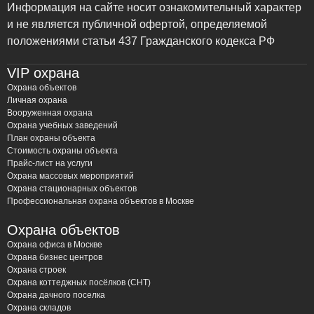
ЧОП “Амулет” предлагает полный спектр услуг по
Информация на сайте носит ознакомительный характер
проектированию, монтажу, наладке и обслуживанию
и не является публичной офертой, определяемой
систем пожарной сигнализации в Шатуре и Шатурском
положениями статьи 437 Гражданского кодекса РФ
районе. Мы понимаем, что каждый объект уникален,
VIP охрана
поэтому разрабатываем индивидуальные решения,
соответствующие требованиям нормативных
Охрана объектов
Личная охрана
документов и специфике вашего бизнеса или жилища.
Вооруженная охрана
Охрана учебных заведений
Почему важно доверить монтаж
План охраны объекта
Стоимость охраны объекта
пожарной сигнализации
Прайс-лист на услуги
профессионалам?
Охрана массовых мероприятий
Охрана стационарных объектов
Профессиональная охрана объектов в Москве
Пожарная безопасность – это не просто формальность,
это гарантия сохранности жизни и имущества.
Охрана объектов
Неправильно смонтированная или настроенная система
Охрана офиса в Москве
может оказаться бесполезной в критической ситуации.
Охрана бизнес центров
Охрана строек
Вот лишь несколько причин, почему стоит обратиться к
Охрана коттеджных посёлков (СНТ)
специалистам ЧОП “Амулет”:
Охрана дачного поселка
Охрана складов