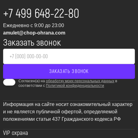
последствиям, поэтому монтаж современных систем
+7 499 648-22-80
пожарной сигнализации и оповещения становится не
просто желательным, а необходимым условием для
Ежедневно с 9:00 до 23:00
защиты жизни и имущества.
amulet@chop-ohrana.com
Заказать звонок
Комплексные решения в
области пожарной
безопасности для Наро-
Фоминска
Согласен(а) на
обработку моих персональных данных
в
соответствии с
Политикой конфиденциальности
ЧОП “Амулет” предлагает полный спектр услуг по
проектированию, монтажу, наладке и обслуживанию
систем пожарной безопасности в Наро-Фоминске и
Информация на сайте носит ознакомительный характер
Наро-Фоминском районе. Мы понимаем, что каждый
и не является публичной офертой, определяемой
объект уникален, поэтому разрабатываем
положениями статьи 437 Гражданского кодекса РФ
индивидуальные решения, соответствующие специфике
VIP охрана
вашего бизнеса или жилища, а также требованиям