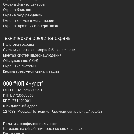
ведущих производителей, что обеспечивает
Охрана фитнес центров
надежность и долговечность системы.
Охрана больниц
Индивидуальное проектирование: Мы учитываем
Охрана госучреждений
Охрана храмов и монастырей
все особенности вашего объекта, чтобы
Охрана гаражных кооперативов
разработать оптимальное решение, максимально
эффективно защищающее от пожара.
Технические средства охраны
Оперативное реагирование: Мы предлагаем услуги
Пультовая охрана
Системы противопожарной безопасности
круглосуточного мониторинга и реагирования на
Монтаж систем видеонаблюдения
сигналы тревоги, что позволяет оперативно
Обслуживание СКУД
вызвать пожарную службу в случае необходимости.
Охранные системы
Кнопка тревожной сигнализации
Виды систем пожарной
ООО “ЧОП Амулет”
безопасности, которые мы
ОГРН: 1027739880860
устанавливаем:
ИНН: 7710063368
КПП: 771401001
Юридический адрес:
Автоматическая пожарная сигнализация (АПС):
127083, Москва, Петровско-Разумовская аллея, д.4, оф.28
Обнаруживает возгорание на ранней стадии и
оповещает о нем.
Политика конфиденциальности
Согласие на обработку персональных данных
Системы оповещения и управления эвакуацией
Карта сайта