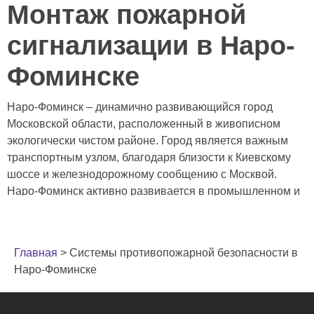
Монтаж пожарной
сигнализации в Наро-
Фоминске
Наро-Фоминск – динамично развивающийся город
Московской области, расположенный в живописном
экологически чистом районе. Город является важным
транспортным узлом, благодаря близости к Киевскому
шоссе и железнодорожному сообщению с Москвой.
Наро-Фоминск активно развивается в промышленном и
строительном секторах, что приводит к увеличению
количества объектов различного назначения – от
производственных цехов и торговых центров до жилых
Главная
>
Системы противопожарной безопасности в
комплексов и образовательных учреждений. В связи с
Наро-Фоминске
этим, вопрос обеспечения пожарной безопасности
приобретает особую актуальность. Устаревшие системы
или их отсутствие могут привести к серьезным