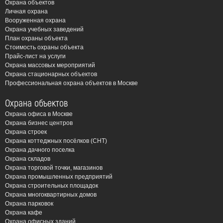
действующих нормативных документов.
Охрана объектов
Личная охрана
Вооруженная охрана
Почему важно доверить монтаж
Охрана учебных заведений
пожарной сигнализации
План охраны объекта
Стоимость охраны объекта
профессионалам?
Прайс-лист на услуги
Охрана массовых мероприятий
Пожарная безопасность – это не та область, где стоит
Охрана стационарных объектов
Профессиональная охрана объектов в Москве
экономить. Неправильно установленная или
настроенная система может не сработать в критической
Охрана объектов
ситуации, что приведет к непоправимым последствиям.
Охрана офиса в Москве
ЧОП “Амулет” гарантирует:
Охрана бизнес центров
Охрана строек
Профессиональный подход: Наши специалисты
Охрана коттеджных посёлков (СНТ)
Охрана дачного поселка
имеют многолетний опыт работы в сфере
Охрана складов
пожарной безопасности и регулярно проходят
Охрана торговой точки, магазинов
обучение, чтобы быть в курсе последних
Охрана промышленных предприятий
Охрана строительных площадок
технологий и нормативных изменений.
Охрана многоквартирных домов
Качественное оборудование: Мы используем
Охрана парковок
только сертифицированное оборудование от
Охрана кафе
Охрана офисных зданий