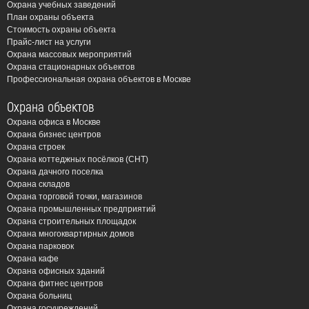
минимизировать возможные последствия.
Охрана учебных заведений
План охраны объекта
Стоимость охраны объекта
Виды систем пожарной
Прайс-лист на услуги
безопасности, которые мы
Охрана массовых мероприятий
Охрана стационарных объектов
устанавливаем:
Профессиональная охрана объектов в Москве
Автоматическая пожарная сигнализация (АПС):
Охрана объектов
Современные системы, способные оперативно
Охрана офиса в Москве
Охрана бизнес центров
обнаруживать возгорание на ранней стадии и
Охрана строек
оповещать о нем людей, а также передавать
Охрана коттеджных посёлков (СНТ)
сигнал в пожарную часть. Мы используем
Охрана дачного поселка
Охрана складов
различные типы датчиков: дымовые, тепловые,
Охрана торговой точки, магазинов
пламени, ручные извещатели.
Охрана промышленных предприятий
Системы оповещения и управления эвакуацией
Охрана строительных площадок
Охрана многоквартирных домов
(СОУЭ): Обеспечивают своевременное
Охрана парковок
информирование людей о пожаре и направляют их
Охрана кафе
к безопасным выходам. Включают в себя звуковое
Охрана офисных зданий
Охрана фитнес центров
и световое оповещение, речевые сообщения,
Охрана больниц
указатели эвакуационных путей.
Охрана госучреждений