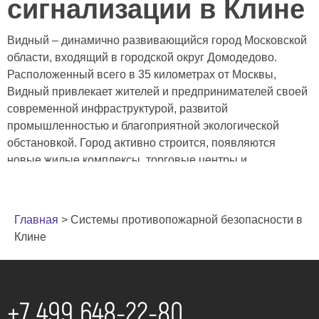
сигнализации в Клине
Видный – динамично развивающийся город Московской
области, входящий в городской округ Домодедово.
Расположенный всего в 35 километрах от Москвы,
Видный привлекает жителей и предпринимателей своей
современной инфраструктурой, развитой
промышленностью и благоприятной экологической
обстановкой. Город активно строится, появляются
новые жилые комплексы, торговые центры и
промышленные объекты. В связи с этим, вопрос
обеспечения пожарной безопасности становится
особенно актуальным. Увеличение количества объектов
Главная
>
Системы противопожарной безопасности в
и, соответственно, потенциальных источников
Клине
возгорания, требует установки надежных систем
пожарной сигнализации и автоматического
пожаротушения. Ответственность за безопасность
людей и сохранность имущества ложится на владельцев
+7 499 648-22-80
объектов, и соблюдение требований пожарной