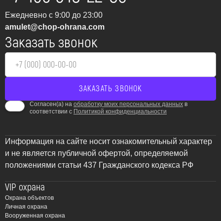
безопасности – это не просто обязанность, но и залог
Ежедневно с 9:00 до 23:00
стабильного функционирования бизнеса и спокойствия
amulet@chop-ohrana.com
жителей.
Заказать звонок
Комплексные решения в
области пожарной
безопасности для
Согласен(а) на
обработку моих персональных данных
в
Видного
соответствии с
Политикой конфиденциальности
ЧОП “Амулет” предлагает полный спектр услуг по
проектированию, монтажу, обслуживанию и ремонту
Информация на сайте носит ознакомительный характер
систем пожарной безопасности в городе Видный и его
и не является публичной офертой, определяемой
окрестностях. Мы понимаем, что каждый объект
положениями статьи 437 Гражданского кодекса РФ
уникален, поэтому разрабатываем индивидуальные
VIP охрана
решения, учитывающие специфику помещения, его
Охрана объектов
назначение и потенциальные риски. Наша цель –
Личная охрана
обеспечить максимальную защиту от пожара и
Вооруженная охрана