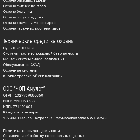
Охрана офисных зданий
безопасности.
Охрана фитнес центров
Монтаж пожарной сигнализации: Мы используем
Охрана больниц
только сертифицированное оборудование от
Охрана госучреждений
Охрана храмов и монастырей
ведущих производителей, гарантирующее
Охрана гаражных кооперативов
надежность и долговечность системы. Монтаж
производится в строгом соответствии с проектной
Технические средства охраны
документацией и нормативными требованиями.
Пультовая охрана
Системы противопожарной безопасности
Наладка и пуско-наладочные работы: После
Монтаж систем видеонаблюдения
монтажа системы проводится ее тщательная
Обслуживание СКУД
настройка и тестирование, чтобы убедиться в ее
Охранные системы
Кнопка тревожной сигнализации
работоспособности и соответствии заданным
параметрам.
ООО “ЧОП Амулет”
Техническое обслуживание: Регулярное
ОГРН: 1027739880860
техническое обслуживание системы пожарной
ИНН: 7710063368
КПП: 771401001
сигнализации – залог ее надежной работы. Мы
Юридический адрес:
предлагаем услуги по плановому техническому
127083, Москва, Петровско-Разумовская аллея, д.4, оф.28
обслуживанию, включающему проверку
работоспособности датчиков, блоков управления
Политика конфиденциальности
Согласие на обработку персональных данных
и других компонентов системы.