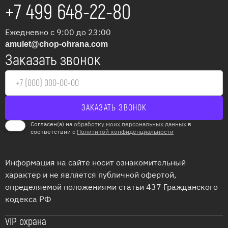
+7 499 648-22-80
зависеть жизнь и здоровье людей, а также сохранность
имущества.
Ежедневно с 9:00 до 23:00
Комплексные решения в
amulet@chop-ohrana.com
Заказать звонок
области пожарной
безопасности для
Хотьково
ЧОП “Амулет” предлагает полный спектр услуг по
Согласен(а) на
обработку моих персональных данных
в
соответствии с
Политикой конфиденциальности
проектированию, монтажу, наладке и обслуживанию
систем пожарной безопасности в Хотьково и
Хотьковском районе. Мы понимаем, что каждый объект
Информация на сайте носит ознакомительный
уникален, поэтому разрабатываем индивидуальные
характер и не является публичной офертой,
решения, соответствующие требованиям нормативных
определяемой положениями статьи 437 Гражданского
документов и специфике вашего бизнеса или жилища.
кодекса РФ
Почему важно доверить монтаж
VIP охрана