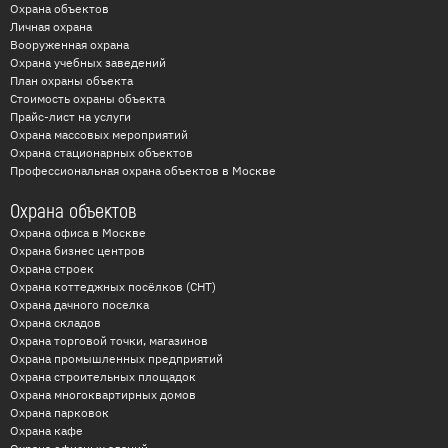
Охрана объектов
пожарной сигнализации
Личная охрана
профессионалам?
Вооруженная охрана
Охрана учебных заведений
Пожарная безопасность – это не просто формальность,
План охраны объекта
Стоимость охраны объекта
а жизненно важный аспект. Неправильно
Прайс-лист на услуги
установленная или настроенная система может не
Охрана массовых мероприятий
сработать в критической ситуации, что приведет к
Охрана стационарных объектов
Профессиональная охрана объектов в Москве
трагическим последствиям. Поэтому, доверять монтаж
пожарной сигнализации следует только
Охрана объектов
квалифицированным специалистам, обладающим
Охрана офиса в Москве
необходимыми знаниями, опытом и лицензиями.
Охрана бизнес центров
Охрана строек
Охрана коттеджных посёлков (СНТ)
Что мы предлагаем:
Охрана дачного поселка
Охрана складов
Проектирование систем пожарной сигнализации:
Охрана торговой точки, магазинов
Наши специалисты проведут обследование
Охрана промышленных предприятий
Охрана строительных площадок
объекта, определят оптимальный тип системы,
Охрана многоквартирных домов
разработают проектную документацию,
Охрана парковок
соответствующую всем требованиям пожарной
Охрана кафе