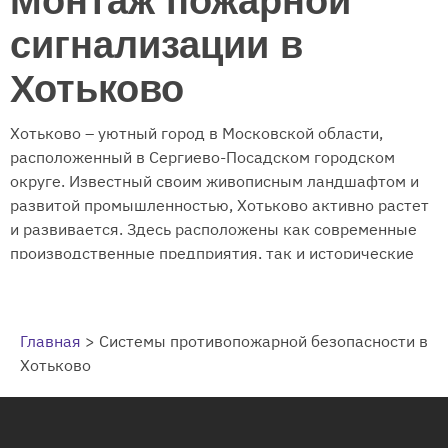
Монтаж пожарной
сигнализации в
Хотьково
Хотьково – уютный город в Московской области,
расположенный в Сергиево-Посадском городском
округе. Известный своим живописным ландшафтом и
развитой промышленностью, Хотьково активно растет
и развивается. Здесь расположены как современные
производственные предприятия, так и исторические
объекты, а также множество жилых домов. В связи с
этим, вопрос обеспечения пожарной безопасности
приобретает особую актуальность. Увеличение
Главная
>
Системы противопожарной безопасности в
количества объектов различного назначения, а также
Хотьково
плотность застройки, требуют надежных и
современных систем пожарной сигнализации и
оповещения. От своевременного обнаружения
возгорания и оперативного реагирования может