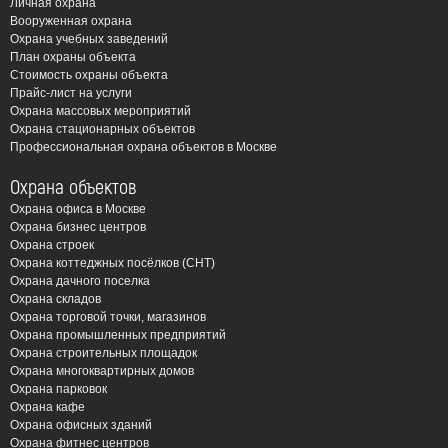
Личная охрана
специалисты обладают широким опытом работы и
Вооруженная охрана
необходимыми лицензиями, позволяющими выполнять
Охрана учебных заведений
План охраны объекта
работы любой сложности. Мы предлагаем
Стоимость охраны объекта
индивидуальный подход к каждому клиенту,
Прайс-лист на услуги
разрабатывая проекты с учетом специфики объекта и
Охрана массовых мероприятий
Охрана стационарных объектов
требований заказчика. Гарантируем быстрые сроки
Профессиональная охрана объектов в Москве
выполнения работ и доступные цены.
Охрана объектов
Обратившись в ЧОП “Амулет”, вы получаете не просто
Охрана офиса в Москве
монтаж системы пожарной сигнализации, а комплексную
Охрана бизнес центров
защиту вашего имущества и жизни ваших близких. Мы
Охрана строек
обеспечиваем не только установку оборудования, но и
Охрана коттеджных посёлков (СНТ)
Охрана дачного поселка
его регулярное техническое обслуживание, что
Охрана складов
позволяет гарантировать бесперебойную работу
Охрана торговой точки, магазинов
системы в течение многих лет. Наша цель – обеспечить
Охрана промышленных предприятий
Охрана строительных площадок
максимальную безопасность ваших объектов в
Охрана многоквартирных домов
динамично развивающемся городе Балашиха. Звоните
Охрана парковок
нам уже сегодня, и мы поможем вам создать надежную
Охрана кафе
Охрана офисных зданий
систему пожарной безопасности! Не рискуйте,
Охрана фитнес центров