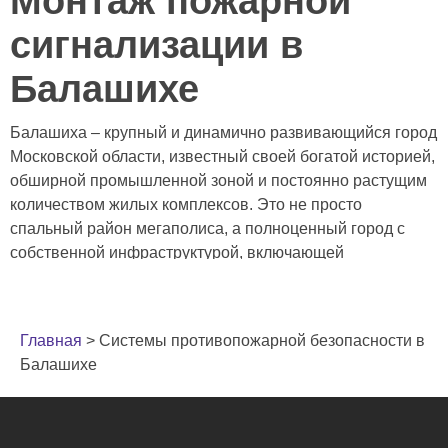
Монтаж пожарной
сигнализации в
Балашихе
Балашиха – крупный и динамично развивающийся город
Московской области, известный своей богатой историей,
обширной промышленной зоной и постоянно растущим
количеством жилых комплексов. Это не просто
спальный район мегаполиса, а полноценный город с
собственной инфраструктурой, включающей
многочисленные предприятия малого и среднего
бизнеса, торговые центры, склады, а также массивную
жилую застройку, включая как многоэтажные дома, так и
Главная
>
Системы противопожарной безопасности в
частный сектор. Именно эта многогранность и высокая
Балашихе
плотность населения делают услуги по монтажу и
обслуживанию пожарной сигнализации в Балашихе
исключительно востребованными. Высокая
концентрация людей и имущества в многоквартирных