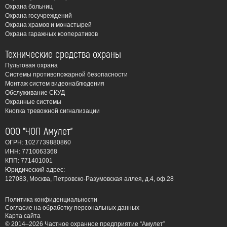
обеспечьте себе спокойствие и защиту с ЧОП “Амулет”.
Охрана больниц
Охрана госучреждений
Современные реалии Балашихи диктуют свои правила.
Охрана храмов и монастырей
Быстрый темп жизни, интенсивная застройка и
Охрана гаражных кооперативов
концентрация промышленных предприятий
Технические средства охраны
увеличивают вероятность возникновения пожаров. Не
Пультовая охрана
стоит забывать и о человеческом факторе:
Системы противопожарной безопасности
невнимательность, несоблюдение правил пожарной
Монтаж систем видеонаблюдения
Обслуживание СКУД
безопасности, неисправная электропроводка – все это
Охранные системы
может привести к катастрофическим последствиям.
Кнопка тревожной сигнализации
Поэтому наличие надежной системы пожарной
ООО “ЧОП Амулет”
сигнализации – это не роскошь, а острая необходимость,
гарантия сохранности жизни и имущества. Даже
ОГРН: 1027739880860
ИНН: 7710063368
незначительное замедление реакции в случае
КПП: 771401001
возгорания может привести к непоправимым потерям.
Юридический адрес:
127083, Москва, Петровско-Разумовская аллея, д.4, оф.28
ЧОП “Амулет” ориентируется на комплексный подход к
обеспечению пожарной безопасности. Мы предлагаем
Политика конфиденциальности
Согласие на обработку персональных данных
не только стандартный монтаж, но и разработку
Карта сайта
индивидуальных проектов, учитывающих специфику
© 2014–2026 Частное охранное предприятие “Амулет”