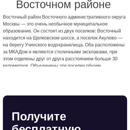
Восточном районе
Восточный район Восточного административного округа
Москвы — это очень необычное муниципальное
образование. Он состоит из двух поселков: Восточный
находится на Щелковском шоссе, а поселок Акулово —
на берегу Учинского водохранилища. Оба расположены
за МКАДом и являются столичными эксклавами, при
этом отделены друг от друга расстоянием больше 30
километров. Объединены эти поселки общим
назначением — их строили для работников Акуловского
гидротехнического узла и Восточной водопроводной
станции, которые снабжали Москву водой.
Охранные услуги в обоих поселках оказывает ЧОП
“Амулет”. Мы организуем посты охраны в жилых
комплексах, любых бизнес-объектах, а также в
Получите
медицинских, образовательных и спортивных
учреждениях.
бесплатную