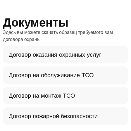
Чтобы организовать пост охраны в Восточном районе,
заполните форму обратной связи. Менеджер перезвонит
вам в течение 10 минут, а специалист осмотрит объект в
Документы
течение суток.
Здесь вы можете скачать образец требуемого вам
договора охраны
Договор оказания охранных услуг
Договор на обслуживание ТСО
Договор на монтаж ТСО
Договор пожарной безопасности