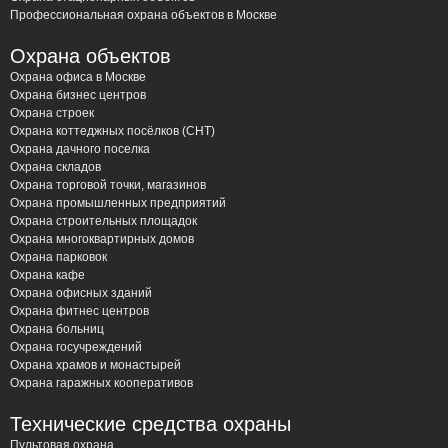
Профессиональная охрана объектов в Москве
Охрана объектов
Охрана офиса в Москве
Охрана бизнес центров
Охрана строек
Охрана коттеджных посёлков (СНТ)
Охрана дачного поселка
Охрана складов
Охрана торговой точки, магазинов
Охрана промышленных предприятий
Охрана строительных площадок
Охрана многоквартирных домов
Охрана парковок
Охрана кафе
Охрана офисных зданий
Охрана фитнес центров
Охрана больниц
Охрана госучреждений
Охрана храмов и монастырей
Охрана гаражных кооперативов
Технические средства охраны
Пультовая охрана