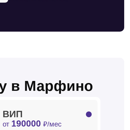
у в Марфино
ВИП
190000
от
₽/мес