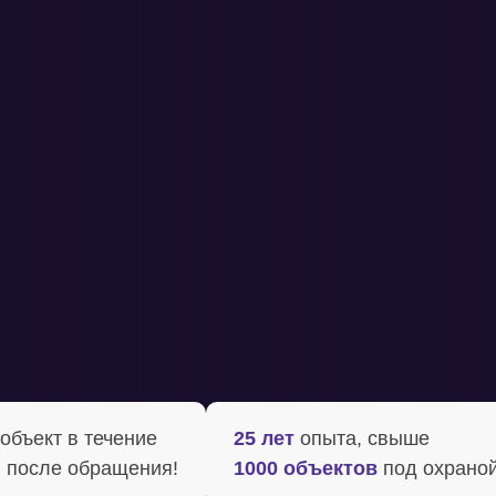
бъект в течение ‍
25 лет
опыта, свыше
 после обращения!
1000 объектов
под охрано