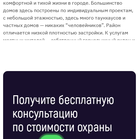
комфортной и тихой жизни в городе. Большинство
домов здесь построены по индивидуальным проектам,
с небольшой этажностью, здесь много таунхаусов и
частных домов — никаких “человейников”. Район
отличается низкой плотностью застройки. К услугам
местных жителей — собственный горнолыжный склон и
поле для гольфа. Жилье здесь покупают те, кто ценит
покой и комфорт. Услуги охраны недвижимости в
Куркино оказывает ЧОП “Амулет”.
Мы обеспечиваем защиту людей, массовых
мероприятий и недвижимости. Берем под защиту
магазины, салоны, офисы, торговые центры, рынки,
парковки, склады, строительные и производственные
Получите бесплатную
площадки, жилые комплексы, медицинские,
консультацию
технические и спортивные учреждения.
Мы создали отдельное структурное подразделение для
по стоимости охраны
работы в Северо-Западном административном округе
и, в частности, в районе Куркино. Такая специализация