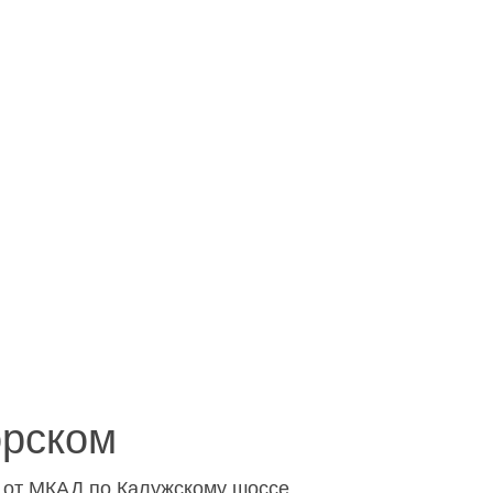
орском
х от МКАД по Калужскому шоссе.