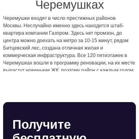
Черемушках
Черемушки входят в число престижных районов
Москвы. Неслучайно именно здесь находится штаб-
квартира компании Газпром. Здесь нет промзон, до
центра можно доехать на метро за 10-15 минут, рядом
Битцевский лес, создана отличная жилая и
коммерческая инфраструктура. Все 120 пятиэтажек в
Черемушках вошли в программу реновации, на их месте
вырастут новенькие ЖК, поэтому район с каждым годом
становится все привлекательнее. Услуги охраны для
жилья и бизнеса в Черемушках оказывает ЧОП
“Амулет”.
Берем под защиту жилые комплексы, магазины, офисы,
торговые центры, рестораны, автосалоны, школы,
склады, производственные предприятия и другие
Получите
объекты. Также организуем охрану праздников и
массовых мероприятий, личную охрану и
бесплатную