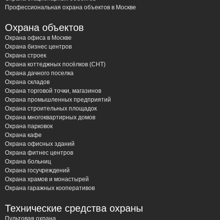
Профессиональная охрана объектов в Москве
Охрана объектов
Охрана офиса в Москве
Охрана бизнес центров
Охрана строек
Охрана коттеджных посёлков (СНТ)
Охрана дачного поселка
Охрана складов
Охрана торговой точки, магазинов
Охрана промышленных предприятий
Охрана строительных площадок
Охрана многоквартирных домов
Охрана парковок
Охрана кафе
Охрана офисных зданий
Охрана фитнес центров
Охрана больниц
Охрана госучреждений
Охрана храмов и монастырей
Охрана гаражных кооперативов
Технические средства охраны
Пультовая охрана