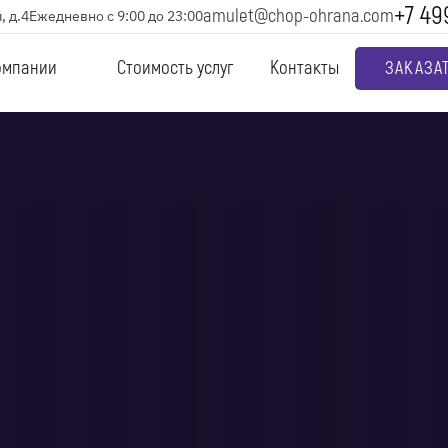
+7 49
amulet@chop-ohrana.com
, д.4
Ежедневно с 9:00 до 23:00
омпании
Стоимость услуг
Контакты
ЗАКАЗА