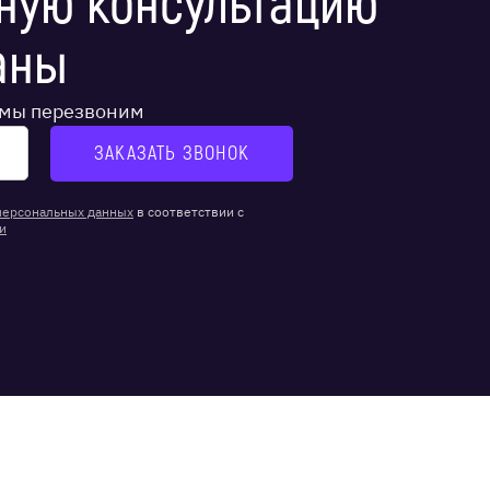
ную консультацию
аны
и мы перезвоним
персональных данных
в соответствии с
и