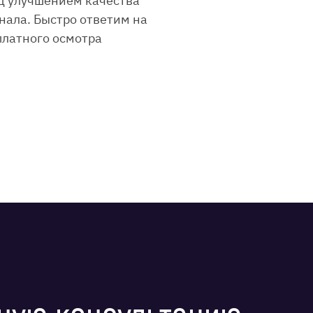
ад улучшением качества
нала. Быстро ответим на
платного осмотра