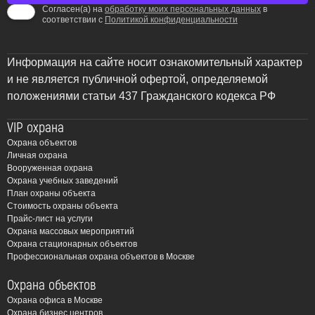
индивидуальные решения, обеспечивающие
Согласен(а) на
обработку моих персональных данных
в
максимальную эффективность и надежность систем
соответствии с
Политикой конфиденциальности
контроля доступа.
Преимущества работы с ЧОП «Амулет»:
Информация на сайте носит ознакомительный характер
и не является публичной офертой, определяемой
Глубокое знание местной специфики:
Наши
положениями статьи 437 Гражданского кодекса РФ
специалисты учитывают особенности городской
инфраструктуры Раменского, плотность застройки,
VIP охрана
уровень криминогенности в разных районах при
Охрана объектов
проектировании и монтаже СКУД.
Личная охрана
Вооруженная охрана
Индивидуальный подход:
Мы не предлагаем
Охрана учебных заведений
шаблонных решений. Каждый проект
План охраны объекта
разрабатывается с учетом конкретных
Стоимость охраны объекта
Прайс-лист на услуги
потребностей заказчика – будь то контроль доступа
Охрана массовых мероприятий
на промышленное предприятие, организация
Охрана стационарных объектов
пропускного режима в офисном здании или
Профессиональная охрана объектов в Москве
обеспечение безопасности частного дома.
Охрана объектов
Широкий спектр услуг:
От проектирования и
Охрана офиса в Москве
монтажа до настройки, обслуживания и ремонта
Охрана бизнес центров