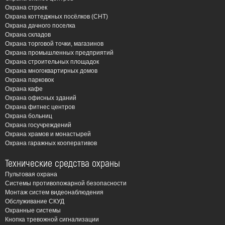
СКУД – мы предоставляем полный комплекс услуг
Охрана строек
«под ключ». Это позволяет оптимизировать
Охрана коттеджных посёлков (СНТ)
Охрана дачного поселка
затраты и гарантировать бесперебойную работу
Охрана складов
системы.
Охрана торговой точки, магазинов
Работа с современным оборудованием:
Мы
Охрана промышленных предприятий
Охрана строительных площадок
используем передовые технологии и оборудование
Охрана многоквартирных домов
от ведущих производителей, что обеспечивает
Охрана парковок
высокую надежность, функциональность и
Охрана кафе
Охрана офисных зданий
долговечность систем контроля доступа.
Охрана фитнес центров
Оперативность и профессионализм:
Наша
Охрана больниц
команда высококвалифицированных специалистов
Охрана госучреждений
Охрана храмов и монастырей
гарантирует быстрый и качественный монтаж СКУД
Охрана гаражных кооперативов
в удобное для вас время. Мы ценим ваше время и
стремимся выполнить работы в кратчайшие сроки,
Технические средства охраны
не нарушая ваш рабочий процесс.
Пультовая охрана
Системы противопожарной безопасности
Доступные цены и гибкая система скидок:
Мы
Монтаж систем видеонаблюдения
предлагаем конкурентные цены на монтаж и
Обслуживание СКУД
обслуживание СКУД в Раменском, а также
Охранные системы
Кнопка тревожной сигнализации
различные варианты сотрудничества, учитывая