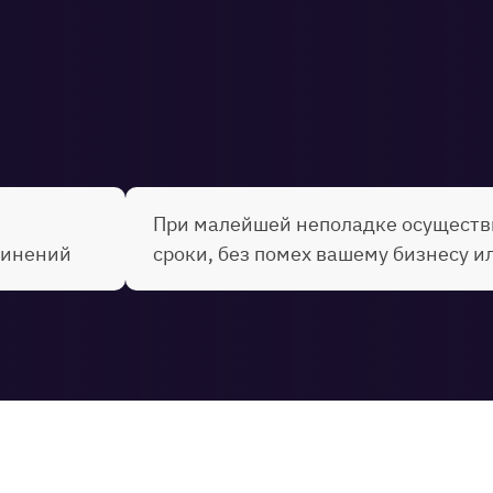
При малейшей неполадке осуществ
динений
сроки, без помех вашему бизнесу и