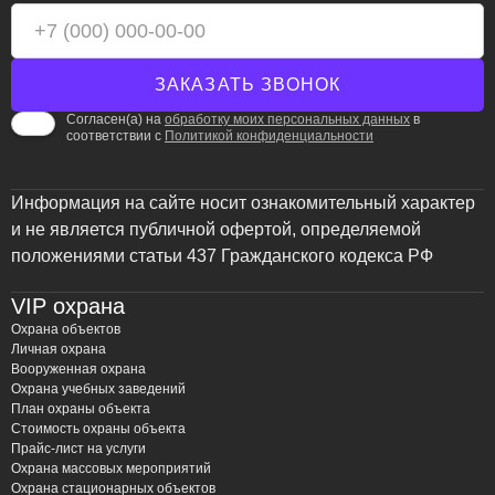
ЧОП «Амулет» предлагает жителям и предприятиям
Щёлково полный спектр услуг по монтажу и
обслуживанию систем контроля и управления доступом
(СКУД), учитывая специфику города. Мы понимаем, что
Согласен(а) на
обработку моих персональных данных
в
безопасность – это комплексное понятие, поэтому
соответствии с
Политикой конфиденциальности
предлагаем индивидуальный подход к каждому клиенту,
начиная от проектирования системы и заканчивая её
Информация на сайте носит ознакомительный характер
последующим обслуживанием.
и не является публичной офертой, определяемой
Наши преимущества в Щёлково:
положениями статьи 437 Гражданского кодекса РФ
Оперативный выезд специалистов:
Мы ценим
VIP охрана
ваше время и гарантируем быстрый выезд наших
Охрана объектов
специалистов в любую точку Щёлково для
Личная охрана
Вооруженная охрана
проведения консультаций, замеров и монтажных
Охрана учебных заведений
работ.
План охраны объекта
Знание локальной специфики:
Мы учитываем
Стоимость охраны объекта
Прайс-лист на услуги
особенности городской инфраструктуры, типы
Охрана массовых мероприятий
объектов и уровень криминогенной обстановки в
Охрана стационарных объектов