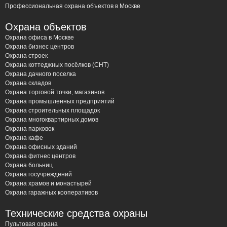
Щёлково при разработке проектов СКУД.
Профессиональная охрана объектов в Москве
Работа с разными типами объектов:
Мы имеем
Охрана объектов
опыт установки СКУД на промышленных
Охрана офиса в Москве
предприятиях, в офисных центрах, торговых
Охрана бизнес центров
комплексах, жилых комплексах, частных домах и
Охрана строек
других объектах в Щёлково.
Охрана коттеджных посёлков (СНТ)
Охрана дачного поселка
Широкий выбор оборудования:
Мы предлагаем
Охрана складов
монтаж СКУД на базе оборудования ведущих
Охрана торговой точки, магазинов
производителей, подбирая оптимальное решение
Охрана промышленных предприятий
Охрана строительных площадок
под ваши задачи и бюджет. От простых
Охрана многоквартирных домов
домофонных систем до сложных биометрических
Охрана парковок
систем контроля доступа.
Охрана кафе
Охрана офисных зданий
Гарантия и сервисное обслуживание:
Мы
Охрана фитнес центров
предоставляем гарантию на все выполненные
Охрана больниц
работы и предлагаем договор на техническое
Охрана госучреждений
Охрана храмов и монастырей
обслуживание установленных систем СКУД в
Охрана гаражных кооперативов
Щёлково. Это гарантирует бесперебойную работу
вашей системы безопасности.
Технические средства охраны
Конкурентные цены:
Мы предлагаем гибкую
Пультовая охрана