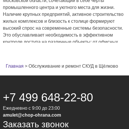
Московской области, сочетающий в себе черты
промышленного центра и уютного места для жизни.
Наличие крупных предприятий, активное строительство
жилых комплексов и близость к столице формируют
высокий спрос на современные системы безопасности.
Это обуславливает необходимость в эффективном
контроле доступа на различные объекты: от офисных
зданий и производственных площадок до частных домов
и коттеджных посёлков. Рост населения и
инфраструктуры делает установку СКУД в Щёлково
Главная
>
Обслуживание и ремонт СКУД в Щёлково
актуальной для обеспечения безопасности и комфорта
жителей и бизнеса. Близость к Москве также влияет на
требования к уровню безопасности, приближая их к
столичным стандартам.
+7 499 648-22-80
Преимущества монтажа
Ежедневно с 9:00 до 23:00
СКУД от ЧОП «Амулет» в
amulet@chop-ohrana.com
Заказать звонок
Щёлково