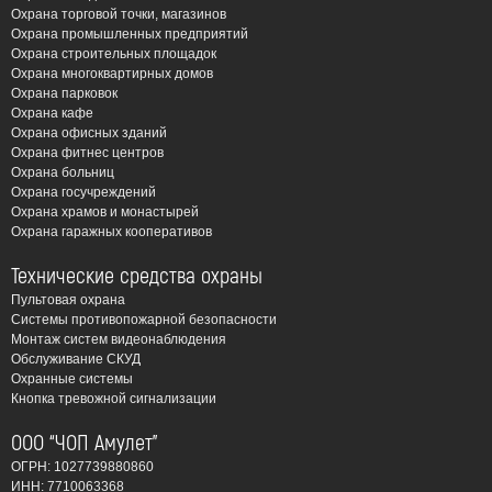
Охрана торговой точки, магазинов
Охрана промышленных предприятий
Охрана строительных площадок
Охрана многоквартирных домов
Охрана парковок
Охрана кафе
Охрана офисных зданий
Охрана фитнес центров
Охрана больниц
Охрана госучреждений
Охрана храмов и монастырей
Охрана гаражных кооперативов
Технические средства охраны
Пультовая охрана
Системы противопожарной безопасности
Монтаж систем видеонаблюдения
Обслуживание СКУД
Охранные системы
Кнопка тревожной сигнализации
ООО “ЧОП Амулет”
ОГРН: 1027739880860
ИНН: 7710063368