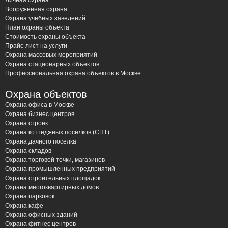
Личная охрана
Вооруженная охрана
Охрана учебных заведений
План охраны объекта
Стоимость охраны объекта
Прайс-лист на услуги
Охрана массовых мероприятий
Охрана стационарных объектов
Профессиональная охрана объектов в Москве
Охрана объектов
Охрана офиса в Москве
Охрана бизнес центров
Охрана строек
Охрана коттеджных посёлков (СНТ)
Охрана дачного поселка
Охрана складов
Охрана торговой точки, магазинов
Охрана промышленных предприятий
Охрана строительных площадок
Охрана многоквартирных домов
Охрана парковок
Охрана кафе
Охрана офисных зданий
Охрана фитнес центров