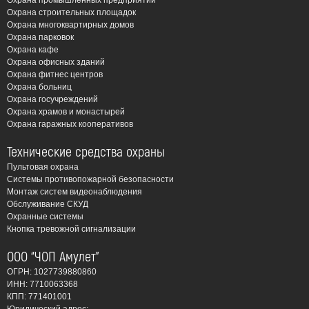
Охрана промышленных предприятий
Охрана строительных площадок
Охрана многоквартирных домов
Охрана парковок
Охрана кафе
Охрана офисных зданий
Охрана фитнес центров
Охрана больниц
Охрана госучреждений
Охрана храмов и монастырей
Охрана гаражных кооперативов
Технические средства охраны
Пультовая охрана
Системы противопожарной безопасности
Монтаж систем видеонаблюдения
Обслуживание СКУД
Охранные системы
Кнопка тревожной сигнализации
ООО “ЧОП Амулет”
ОГРН: 1027739880860
ИНН: 7710063368
КПП: 771401001