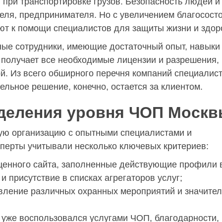
 при транспортировке грузов. Безопасность людей и
еля, предпринимателя. Но с увеличением благосост
ют к помощи специалистов для защиты жизни и здор
ые сотрудники, имеющие достаточный опыт, навыки
 получает все необходимые лицензии и разрешения,
й. Из всего обширного перечня компаний специалис
льное решение, конечно, остается за клиентом.
деления уровня ЧОП Моск
ую организацию с опытными специалистами и
перты учитывали несколько ключевых критериев:
ценного сайта, заполненные действующие профили 
 и присутствие в списках агрегаторов услуг;
вление различных охранных мероприятий и значите
о уже воспользовался услугами ЧОП, благодарности,