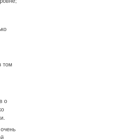
ровне;
ько
в том
в о
ко
и.
 очень
ий