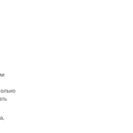
ии
вольно
ать
а,