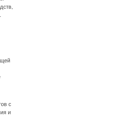
дств,
.
ющей
е
ов с
ия и