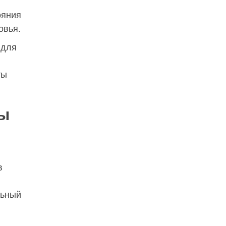
ояния
овья.
 для
ты
вы
в
льный