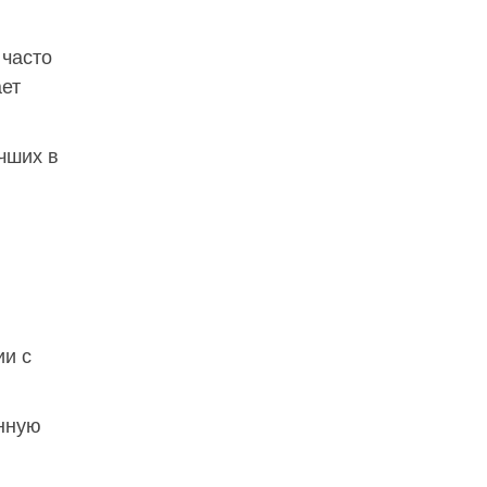
 часто
ает
чших в
ии с
анную