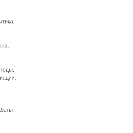
итика,
ана,
 годы,
иации;
аботы