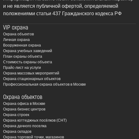
просто запись происходящего, это интеллектуальный
и не является публичной офертой, определяемой
инструмент, способный анализировать ситуацию,
положениями статьи 437 Гражданского кодекса РФ
выявлять подозрительную активность и оперативно
VIP охрана
реагировать на угрозы. ЧОП “Амулет” использует
Охрана объектов
передовые технологии для создания надежных и
Личная охрана
эффективных систем безопасности, адаптированных к
Вооруженная охрана
потребностям каждого клиента.
Охрана учебных заведений
План охраны объекта
Стоимость охраны объекта
Почему видеонаблюдение
Прайс-лист на услуги
Охрана массовых мероприятий
необходимо в
Охрана стационарных объектов
Профессиональная охрана объектов в Москве
Солнечногорске?
Охрана объектов
Солнечногорск, динамично развивающийся город
Охрана офиса в Москве
Подмосковья, сочетает в себе преимущества загородной
Охрана бизнес центров
Охрана строек
жизни и близость к мегаполису. Его экономический рост,
Охрана коттеджных посёлков (СНТ)
развитая инфраструктура и туристическая
Охрана дачного поселка
привлекательность, к сожалению, привлекают не только
Охрана складов
Охрана торговой точки, магазинов
добропорядочных граждан, но и злоумышленников.