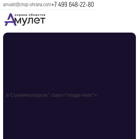
+7 499 648-22-80
amulet@chop-ohrana.com
в Солнечногорске" class="image-hero">