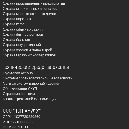
Охрана промышленных предприятий
Увеличение транспортного потока, рост числа торговых
Охрана строительных площадок
объектов и дачных поселков в окрестностях создают
Охрана многоквартирных домов
Охрана парковок
благоприятную среду для совершения преступлений, что
Охрана кафе
делает вопрос обеспечения безопасности особенно
Охрана офисных зданий
актуальным.
Охрана фитнес центров
Охрана больниц
Рост числа краж и вандализма – одна из основных
Охрана госучреждений
причин, по которой жители и предприниматели
Охрана храмов и монастырей
Охрана гаражных кооперативов
Солнечногорска все чаще обращаются к системам
видеонаблюдения. Камеры видеонаблюдения не только
Технические средства охраны
фиксируют правонарушения, но и служат мощным
Пультовая охрана
сдерживающим фактором, отпугивая потенциальных
Системы противопожарной безопасности
Монтаж систем видеонаблюдения
преступников. Видеонаблюдение позволяет:
Обслуживание СКУД
Охранные системы
Защитить имущество: квартиры, дома, дачи,
Кнопка тревожной сигнализации
офисы, склады, торговые точки.
Обеспечить безопасность сотрудников и клиентов:
ООО “ЧОП Амулет”
в магазинах, банках, на предприятиях.
ОГРН: 1027739880860
ИНН: 7710063368
Контролировать территорию: парковки, дворы,
КПП: 771401001