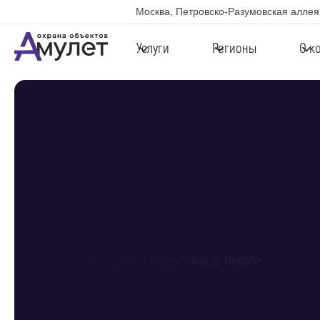
Москва, Петровско-Разумовская аллея,
Услуги
Регионы
О к
в Одинцово" class="image-hero">