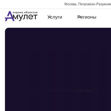
Москва, Петровско-Разумовс
Услуги
Регионы
в Красногорске" class="image-hero">