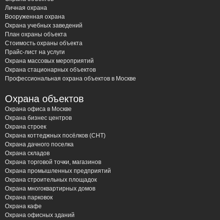
оборудование от проверенных производителей,
Личная охрана
Вооруженная охрана
гарантирующее надежность и долговечность системы.
Охрана учебных заведений
Профессиональный монтаж – залог бесперебойной
План охраны объекта
работы видеонаблюдения. Наши специалисты
Стоимость охраны объекта
Прайс-лист на услуги
тщательно прокладывают кабели, выбирают
Охрана массовых мероприятий
оптимальные места для установки камер, настраивают
Охрана стационарных объектов
программное обеспечение для удобного мониторинга и
Профессиональная охрана объектов в Москве
управления системой. Мы предлагаем как проводные,
Охрана объектов
так и беспроводные решения, IP и аналоговые камеры,
Охрана офиса в Москве
видеорегистраторы с различным функционалом,
Охрана бизнес центров
системы с удаленным доступом и интеграцией с другими
Охрана строек
охранными системами.
Охрана коттеджных посёлков (СНТ)
Охрана дачного поселка
Кроме монтажа, ЧОП “Амулет” предоставляет услуги по
Охрана складов
Охрана торговой точки, магазинов
техническому обслуживанию систем видеонаблюдения в
Охрана промышленных предприятий
Химках. Регулярная профилактика поможет
Охрана строительных площадок
предотвратить сбои в работе оборудования и продлить
Охрана многоквартирных домов
Охрана парковок
срок его службы. Мы проводим диагностику, чистку и
Охрана кафе
настройку камер, проверяем работоспособность
Охрана офисных зданий