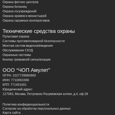
видеорегистраторов и других компонентов системы. В
Охрана фитнес центров
Охрана больниц
случае возникновения неисправностей, наши
Охрана госучреждений
специалисты оперативно выезжают на объект и
Охрана храмов и монастырей
устраняют проблемы. Выбирая ЧОП “Амулет”, Вы
Охрана гаражных кооперативов
получаете надежную защиту и гарантию безопасности
Технические средства охраны
Вашего объекта в Химках.
Пультовая охрана
Системы противопожарной безопасности
Выбор оптимальной
Монтаж систем видеонаблюдения
Обслуживание СКУД
системы
Охранные системы
Кнопка тревожной сигнализации
видеонаблюдения в
ООО “ЧОП Амулет”
Химках
ОГРН: 1027739880860
ИНН: 7710063368
Выбор системы видеонаблюдения в Химках —
КПП: 771401001
ответственная задача, требующая учета множества
Юридический адрес:
127083, Москва, Петровско-Разумовская аллея, д.4, оф.28
факторов. Специфика города, с его сочетанием плотной
жилой застройки, активной деловой жизнью и близостью
Политика конфиденциальности
к лесопарковым зонам, диктует особые требования к
Согласие на обработку персональных данных
Карта сайта
техническим характеристикам оборудования. Например,