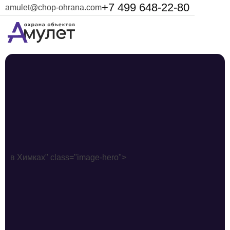
+7 499 648-22-80
amulet@chop-ohrana.com
в Химках" class="image-hero">