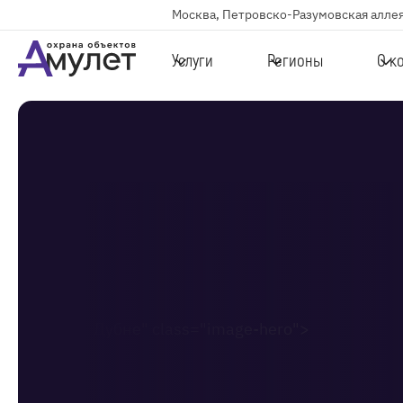
Москва, Петровско-Разумовская аллея
Услуги
Регионы
О к
в Дубне" class="image-hero">