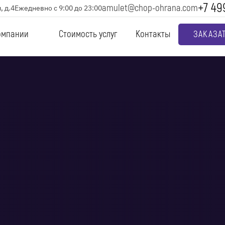
+7 49
amulet@chop-ohrana.com
, д.4
Ежедневно с 9:00 до 23:00
омпании
Стоимость услуг
Контакты
ЗАКАЗА