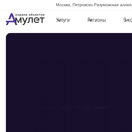
Москва, Петровско-Разумовская аллея,
Услуги
Регионы
О к
в Балашихе" class="image-hero">