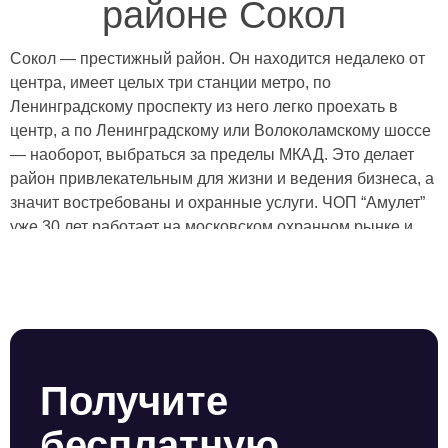
районе Сокол
Сокол — престижный район. Он находится недалеко от
центра, имеет целых три станции метро, по
Ленинградскому проспекту из него легко проехать в
центр, а по Ленинградскому или Волоколамскому шоссе
— наоборот, выбраться за пределы МКАД. Это делает
район привлекательным для жизни и ведения бизнеса, а
значит востребованы и охранные услуги. ЧОП “Амулет”
уже 30 лет работает на московском охранном рынке и
имеет особое подразделение, специализирующееся на
охране в Северном административном округе и, в
частности, в районе Сокол. Работаем в тесном контакте
с сотрудниками местных ОВД, обеспечиваем
оперативное реагирование — по сигналу тревоги ГБР
прибывает в считанные минуты, а также всегда готовы
Получите
максимально быстро организовать пост охраны или
заменить сотрудника.
бесплатную