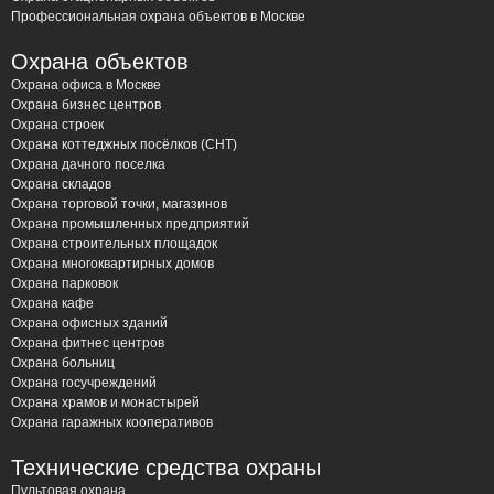
Профессиональная охрана объектов в Москве
Охрана объектов
Охрана офиса в Москве
Охрана бизнес центров
Охрана строек
Охрана коттеджных посёлков (СНТ)
Охрана дачного поселка
Охрана складов
Охрана торговой точки, магазинов
Охрана промышленных предприятий
Охрана строительных площадок
Охрана многоквартирных домов
Охрана парковок
Охрана кафе
Охрана офисных зданий
Охрана фитнес центров
Охрана больниц
Охрана госучреждений
Охрана храмов и монастырей
Охрана гаражных кооперативов
Технические средства охраны
Пультовая охрана