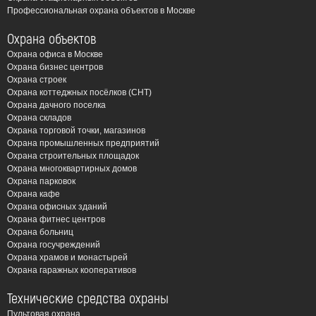
Профессиональная охрана объектов в Москве
Охрана объектов
Охрана офиса в Москве
Охрана бизнес центров
Охрана строек
Охрана коттеджных посёлков (СНТ)
Охрана дачного поселка
Охрана складов
Охрана торговой точки, магазинов
Охрана промышленных предприятий
Охрана строительных площадок
Охрана многоквартирных домов
Охрана парковок
Охрана кафе
Охрана офисных зданий
Охрана фитнес центров
Охрана больниц
Охрана госучреждений
Охрана храмов и монастырей
Охрана гаражных кооперативов
Технические средства охраны
Пультовая охрана