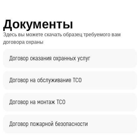
оперативно, в течение суток с момента запроса,
осмотрим объект и предложим оптимальную схему
Документы
организации охраны.
Здесь вы можете скачать образец требуемого вам
договора охраны
Договор оказания охранных услуг
Договор на обслуживание ТСО
Договор на монтаж ТСО
Договор пожарной безопасности