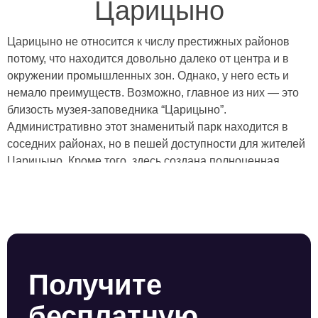
Царицыно
Царицыно не относится к числу престижных районов
потому, что находится довольно далеко от центра и в
окружении промышленных зон. Однако, у него есть и
немало преимуществ. Возможно, главное из них — это
близость музея-заповедника “Царицыно”.
Административно этот знаменитый парк находится в
соседних районах, но в пешей доступности для жителей
Царицыно. Кроме того, здесь создана полноценная
инфраструктура с достаточным количеством школ и
детских садов, поликлиник, продуктовых магазинов и
торговых центров. Большая часть жилых домов в
Царицыно строилась с 1962 по 1967 годы для
работников завода ЗИЛ. Эти пятиэтажки и сейчас
составляют 50% жилого фонда, и многие из них попали
Получите
под программу реновации. По ней в районе строится
несколько современных ЖК. Услуги по охране жилых
бесплатную
комплексов, социальных и бизнес-объектов в Царицыно