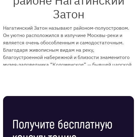
районе Нагатинский
Затон
Нагатинский Затон называют районом-полуостровом.
Он уютно расположился в излучине Москвы-реки и
является очень обособленным и самодостаточным.
Благодаря живописным видам на реку,
благоустроенной набережной и близости знаменитого
музея-заповедника “Коломенское” — бывшей царской
резиденции, район считается престижным. В последние
годы его привлекательность выросла благодаря
строительству крупнейшего детского
развлекательного тематического парка “Остров
мечты” и открытию двух новых станций метро —
“Кленовый бульвар” и “Нагатинский затон”. Услуги
физической охраны для ЖК, коммерческих и
Получите бесплатную
социальных объектов в районе оказывает ЧОП
“Амулет”.