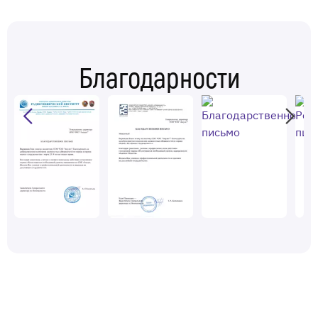
Для надежной круглосуточной охраны от любых угроз
мы используем все доступные средства, поэтому
предлагаем не только услуги физической охраны
объекта. Мы также монтируем и подключаем охранные
Благодарности
и пожарные сигнализации, системы видеонаблюдения
и СКУД. Это шлагбаумы, автоматические ворота,
устройства для распознавания автомобильных номеров
и лиц, рамки металлодетекторов, счетчики
посетителей, видеодомофоны — любые технические
средства, которые помогают контролировать поток
посетителей и предотвращать кражи, пожары и
бытовые аварии. Реализуем системы оповещения,
пожаротушения и управления эвакуацией — все это
устанавливает и обслуживает наша инженерная
служба.
Чтобы организовать охрану любого объекта в районе
Нагатинский Затон, заполните форму обратной связи.
Менеджер перезвонит вам в течение 10 минут.