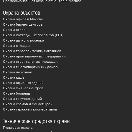
Профессиональная охрана объектов в Москве
Охрана объектов
Охрана офиса в Москве
Охрана бизнес центров
Охрана строек
Охрана коттеджных посёлков (СНТ)
Охрана дачного поселка
Охрана складов
Охрана торговой точки, магазинов
Охрана промышленных предприятий
Охрана строительных площадок
Охрана многоквартирных домов
Охрана парковок
Охрана кафе
Охрана офисных зданий
Охрана фитнес центров
Охрана больниц
Охрана госучреждений
Охрана храмов и монастырей
Охрана гаражных кооперативов
Технические средства охраны
Пультовая охрана