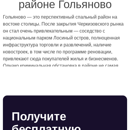
районе Гольяново
Гольяново — это перспективный спальный район на
востоке столицы. После закрытия Черкизовского рынка
он стал очень привлекательным — соседство с
национальным парком Лосиный остров, полноценная
инфраструктура торговли и развлечений, наличие
новостроек, в том числе по программе реновации,
привлекают сюда покупателей жилья и бизнесменов.
Однако криминальная обстановка в районе не самая
благополучная, поэтому особенно важно позаботиться о
безопасности.
Услуги физической охраны здесь оказывает ЧОП
“Амулет”. Более 30 лет мы работаем на рынке охранных
услуг и за это время наладили работу по отбору,
обучению и контролю охранников, создали обширный
Получите
кадровый резерв.
бесплатную
В зависимости от типа охраняемого объекта мы