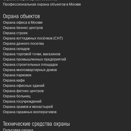
Профессиональная охрана объектов в Москве
Охрана объектов
Охрана офиса в Москве
Охрана бизнес центров
Охрана строек
Охрана коттеджных посёлков (СНТ)
Охрана дачного поселка
Охрана складов
Охрана торговой точки, магазинов
Охрана промышленных предприятий
Охрана строительных площадок
Охрана многоквартирных домов
Охрана парковок
Охрана кафе
Охрана офисных зданий
Охрана фитнес центров
Охрана больниц
Охрана госучреждений
Охрана храмов и монастырей
Охрана гаражных кооперативов
Технические средства охраны
Пультовая охрана