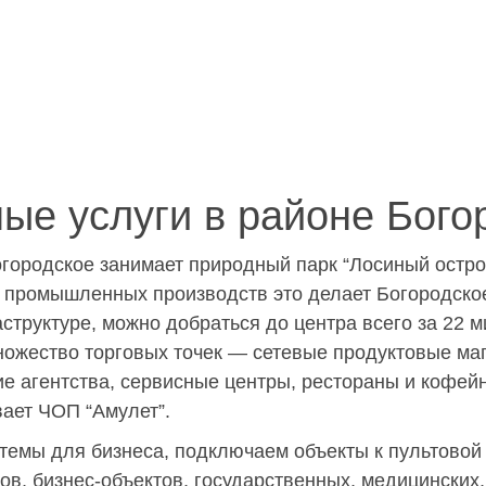
ые услуги в районе Бого
ородское занимает природный парк “Лосиный остров”
ем промышленных производств это делает Богородск
труктуре, можно добраться до центра всего за 22 м
ножество торговых точек — сетевые продуктовые маг
кие агентства, сервисные центры, рестораны и кофе
вает ЧОП “Амулет”.
емы для бизнеса, подключаем объекты к пультовой 
в, бизнес-объектов, государственных, медицинских