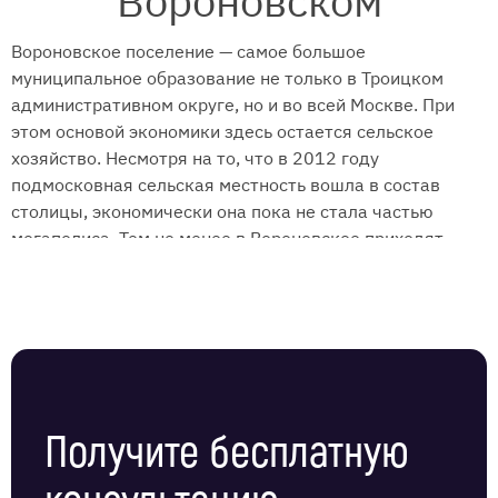
Вороновском
Вороновское поселение — самое большое
муниципальное образование не только в Троицком
административном округе, но и во всей Москве. При
этом основой экономики здесь остается сельское
хозяйство. Несмотря на то, что в 2012 году
подмосковная сельская местность вошла в состав
столицы, экономически она пока не стала частью
мегаполиса. Тем не менее в Вороновское приходят
инвестиции, строится жилье, дороги, бизнес,
развивается спорт, благоустраиваются территории.
Услуги охраны для жилых, коммерческих и
административных объектов в Вороновском поселении
оказывает ЧОП “Амулет”.
Виды физической охраны
Получите бесплатную
Задача ЧОП — предоставить заказчику