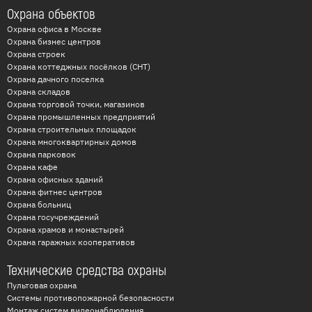
Охрана объектов
Охрана офиса в Москве
Охрана бизнес центров
Охрана строек
Охрана коттеджных посёлков (СНТ)
Охрана дачного поселка
Охрана складов
Охрана торговой точки, магазинов
Охрана промышленных предприятий
Охрана строительных площадок
Охрана многоквартирных домов
Охрана парковок
Охрана кафе
Охрана офисных зданий
Охрана фитнес центров
Охрана больниц
Охрана госучреждений
Охрана храмов и монастырей
Охрана гаражных кооперативов
Технические средства охраны
Пультовая охрана
Системы противопожарной безопасности
Монтаж систем видеонаблюдения