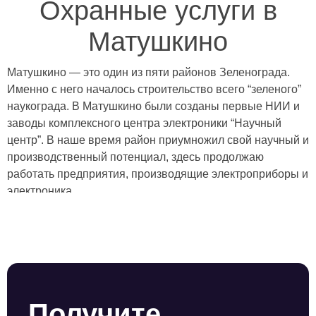
Охранные услуги в
Матушкино
Матушкино — это один из пяти районов Зеленограда.
Именно с него началось строительство всего “зеленого”
наукограда. В Матушкино были созданы первые НИИ и
заводы комплексного центра электроники “Научный
центр”. В наше время район приумножил свой научный и
производственный потенциал, здесь продолжаю
работать предприятия, производящие электроприборы и
электроника.
Если вы ищете охранное предприятие для защиты
жилой и коммерческой недвижимости в Матушкино,
обращайтесь в ЧОП «Амулет». У нас есть структурное
подразделение, которое специализируется на работе в
Зеленограде. Мы тесно сотрудничаем с местными
отделами полиции, знаем специфику района и его
Получите