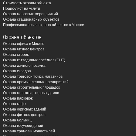
Стоимость охраны объекта
Прайс-лист на услуги
Охрана массовых мероприятий
Охрана стационарных объектов
Профессиональная охрана объектов в Москве
Охрана объектов
Охрана офиса в Москве
Охрана бизнес центров
Охрана строек
Охрана коттеджных посёлков (СНТ)
Охрана дачного поселка
Охрана складов
Охрана торговой точки, магазинов
Охрана промышленных предприятий
Охрана строительных площадок
Охрана многоквартирных домов
Охрана парковок
Охрана кафе
Охрана офисных зданий
Охрана фитнес центров
Охрана больниц
Охрана госучреждений
Охрана храмов и монастырей