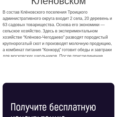
Клёновском
В состав Клёновского поселения Троицкого
административного округа входит 2 села, 20 деревень и
63 садовых товарищества. Основа его экономики —
сельское хозяйство. Здесь в экспериментальном
хозяйстве “Клёново-Чегодаево” разводят породистый
крупнорогатый скот и производят молочную продукцию,
а комбинат питания “Конкорд” готовит обеды и завтраки
для московских школьников. После присоединение
Кленовского к Москве, в район пришли инвестиции,
развивается социальная инфраструктура и бизнес.
Услуги охраны для коммерческих предприятий,
социальных объектов и дачных поселков в Кленовском
оказывает ЧОП “Амулет”.
Мы работаем на рынке охранных услуг Москвы более 30
лет. Для повышения эффективности работы было
Получите бесплатную
создано специальное территориальное подразделение в
Троицком административном округе и, в частности, в