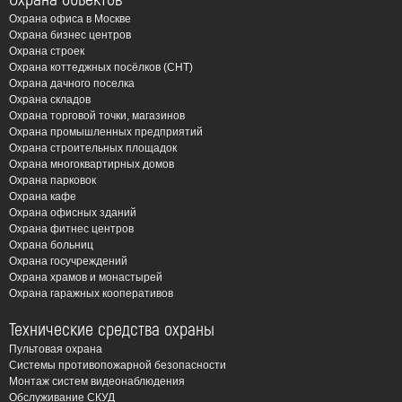
Охрана офиса в Москве
Охрана бизнес центров
Охрана строек
Охрана коттеджных посёлков (СНТ)
Охрана дачного поселка
Охрана складов
Охрана торговой точки, магазинов
Охрана промышленных предприятий
Охрана строительных площадок
Охрана многоквартирных домов
Охрана парковок
Охрана кафе
Охрана офисных зданий
Охрана фитнес центров
Охрана больниц
Охрана госучреждений
Охрана храмов и монастырей
Охрана гаражных кооперативов
Технические средства охраны
Пультовая охрана
Системы противопожарной безопасности
Монтаж систем видеонаблюдения
Обслуживание СКУД