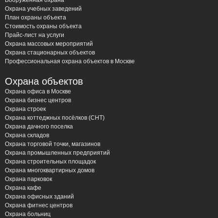
Вооруженная охрана
Охрана учебных заведений
План охраны объекта
Стоимость охраны объекта
Прайс-лист на услуги
Охрана массовых мероприятий
Охрана стационарных объектов
Профессиональная охрана объектов в Москве
Охрана объектов
Охрана офиса в Москве
Охрана бизнес центров
Охрана строек
Охрана коттеджных посёлков (СНТ)
Охрана дачного поселка
Охрана складов
Охрана торговой точки, магазинов
Охрана промышленных предприятий
Охрана строительных площадок
Охрана многоквартирных домов
Охрана парковок
Охрана кафе
Охрана офисных зданий
Охрана фитнес центров
Охрана больниц