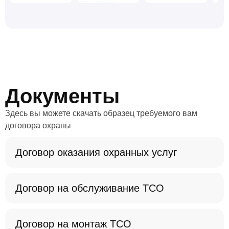
Хорошево-Мневники. Мы хорошо знакомы с
особенностями района, готовы в любой момент
заменить охранника по просьбе заказчика или увеличить
штат сотрудников на охраняемом объекте. Мы
находимся в постоянном контакте с сотрудниками
местных ОВД и это значительно повышает
эффективность работы.
Документы
Если вы ищете ЧОП для обеспечения безопасности в
районе Хорошево-Мневники, свяжитесь с нами через
Здесь вы можете скачать образец требуемого вам
форму обратной связи или по телефону, указанному в
договора охраны
разделе
«Контакты»
.
Договор оказания охранных услуг
Договор на обслуживание ТСО
Договор на монтаж ТСО