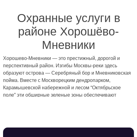
Охранные услуги в
районе Хорошёво-
Мневники
Хорошево-Мневники — это престижный, дорогой и
перспективный район. Изгибы Москвы-реки здесь
образуют острова — Серебряный бор и Мневниковская
пойма. Вместе с Москворецким дендропарком,
Карамышевской набережной и лесом “Октябрьское
поле” эти обширные зеленые зоны обеспечивают
хорошую экологию и дарят места для отдыха, спорта и
развлечений на природе. Наряду с благоустроенными
жилыми кварталами в районе еще остаются промзоны и
старые дома, которые отправятся под снос по
программе реновации. Здесь уже реализуется несколько