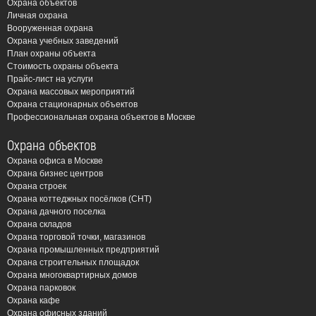
Охрана объектов
Личная охрана
Вооруженная охрана
Охрана учебных заведений
План охраны объекта
Стоимость охраны объекта
Прайс-лист на услуги
Охрана массовых мероприятий
Охрана стационарных объектов
Профессиональная охрана объектов в Москве
Охрана объектов
Охрана офиса в Москве
Охрана бизнес центров
Охрана строек
Охрана коттеджных посёлков (СНТ)
Охрана дачного поселка
Охрана складов
Охрана торговой точки, магазинов
Охрана промышленных предприятий
Охрана строительных площадок
Охрана многоквартирных домов
Охрана парковок
Охрана кафе
Охрана офисных зданий