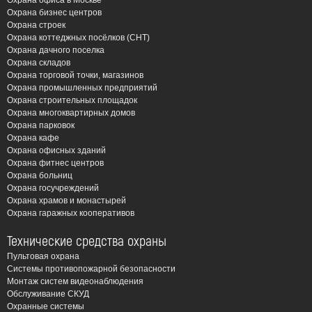
Охрана офиса в Москве
Охрана бизнес центров
Охрана строек
Охрана коттеджных посёлков (СНТ)
Охрана дачного поселка
Охрана складов
Охрана торговой точки, магазинов
Охрана промышленных предприятий
Охрана строительных площадок
Охрана многоквартирных домов
Охрана парковок
Охрана кафе
Охрана офисных зданий
Охрана фитнес центров
Охрана больниц
Охрана госучреждений
Охрана храмов и монастырей
Охрана гаражных кооперативов
Технические средства охраны
Пультовая охрана
Системы противопожарной безопасности
Монтаж систем видеонаблюдения
Обслуживание СКУД
Охранные системы