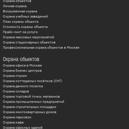
Охрана объектов
Личная охрана
Вооруженная охрана
Охрана учебных заведений
План охраны объекта
Стоимость охраны объекта
Прайс-лист на услуги
Охрана массовых мероприятий
Охрана стационарных объектов
Профессиональная охрана объектов в Москве
Охрана объектов
Охрана офиса в Москве
Охрана бизнес центров
Охрана строек
Охрана коттеджных посёлков (СНТ)
Охрана дачного поселка
Охрана складов
Охрана торговой точки, магазинов
Охрана промышленных предприятий
Охрана строительных площадок
Охрана многоквартирных домов
Охрана парковок
Охрана кафе
Охрана офисных зданий